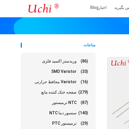
س بگیرید
اخبار
Blog
مناجات
(86)
وریدستر اکسید فلزی
SMD Varistor
(33)
(16)
Varistor محافظ حرارتی
(279)
صفحه خنک کننده مایع
(87)
NTC ترمیستور
(140)
سنسور دما NTC
(29)
ترمیستور PTC