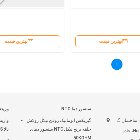
بهترین قیمت
بهترین قیمت
1
سنسور دما NTC
وریدس
اتاق 810، واحد 2، ساختمان 5،
گیربکس اتوماتیک روغن نیکل روکش
واریس
حلقه برنج نیکل NTC سنسور دمای
بالا 34S مربع 220 ولت
مرکز تجاری Huixing، جاده
50KOHM