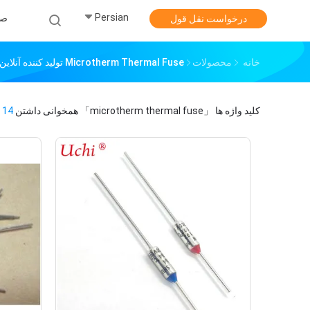
Persian
صف
درخواست نقل قول
خانه
محصولات
Microtherm Thermal Fuse تولید کننده آنلاین
کلید واژه ها
「microtherm thermal fuse」
همخوانی داشتن
14
م