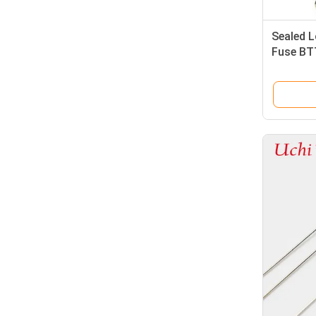
Sealed 
Fuse BTT
Cutoff