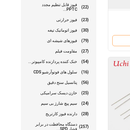
فیوز قابل تنظیم مجدد
(22)
PPTC...
(23)
فیوز حرارتی
(30)
فیوز اتوماتیک تیغه
(79)
فیوزهای شیشه ای
(27)
مقاومت فیلم
(54)
خنک کننده پردازنده کامپیوتر...
(16)
سلول های فوتوآرشیو CDS
(56)
پتانسیل سنج دقیق
(25)
خازن دیسک سرامیکی
(24)
سیم پیچ شارژ بی سیم
(28)
دارنده فیوز کارتریج
دستگاه محافظت در برابر
(257)
فشار SPD...