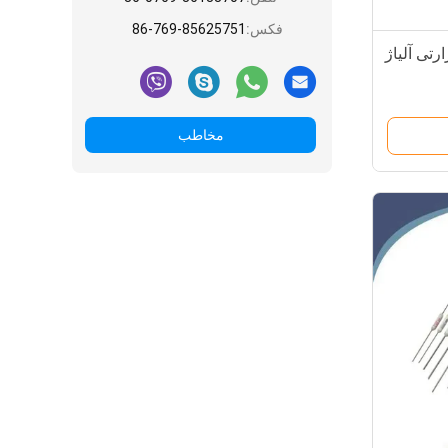
فکس:
86-769-85625751
مخاطب