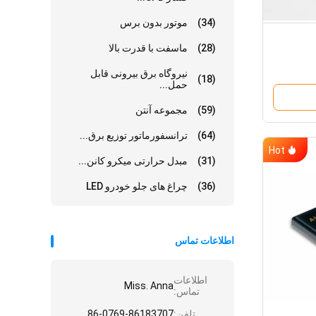
(34)
موتور بدون برس
(28)
ماسفت با قدرت بالا
نیروگاه برق بیرونی قابل
(18)
حمل...
(59)
مجموعه آنتن
(64)
ترانسفورماتور توزیع برق...
Hot
(31)
مبدل حرارتی میکرو کانن...
(36)
چراغ های جلو خودرو LED
اطلاعات تماس
اطلاعات
Miss. Anna
تماس:
تلفن:
86-0769-86183707