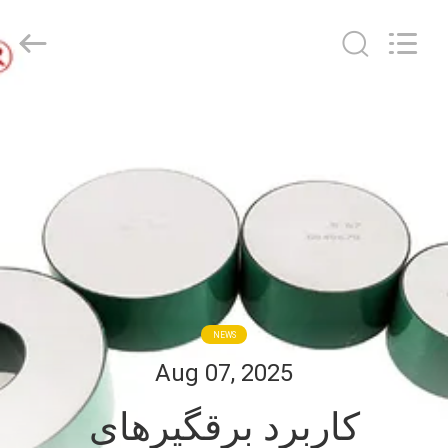
Guangdong
Uchi
Electronics
Co.,Ltd.
All
Rights
Reserved.
صفحه
اصلی
محصولات
نمایش
واقعیت
مجازی
NEWS
Aug 07, 2025
درباره
کاربرد برقگیرهای
ما