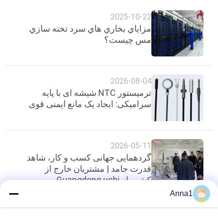
2025-10-22
مزاياي بخاري هاي سرد تخته سازي
مس چيست؟
2026-08-04
ترمیستور NTC شیشه ای با پایه
سرامیکی: ایجاد یک مانع ایمنی قوی
2026-05-11
گردهمایی جهانی کسب و کار، شاهد
قدرت جامد | مشتریان خارج از
کشور از Guangdong uchi
Electronics بازدید می کنند تا
Anna1
طرحی جدید برای همکاری بین
المللی ترسیم کنند.