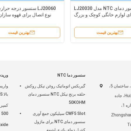
سنسور دمای NTC مدل LJ20030
ای لوازم خانگی کوچک و بزرگ
نوع اتصال برای قهوه سازان
مناسب است.
سازان مناس
بهترین قیمت
بهترین قیمت
سنسور دما NTC
وریدس
اتاق 810، واحد 2، ساختمان 5،
گیربکس اتوماتیک روغن نیکل روکش
واریس
حلقه برنج نیکل NTC سنسور دمای
بالا 34S مربع 220 ولت
مرکز تجاری Huixing، جاده
50KOHM
Dongsheng شماره 1،
کمپرس
CWF5 Slot سیلیکون جمع آوری
500 وات برای تجهیزات تبرید
Zhongshan
سنسور دمای NTC برای ماژول
Oxide
T
کنترل دمای باتری لیتیوم