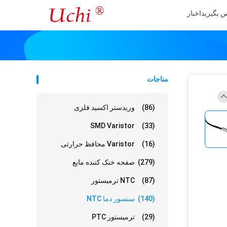
س بگیرید
اخبار
مناجات
(86)
وریدستر اکسید فلزی
SMD Varistor
(33)
(16)
Varistor محافظ حرارتی
(279)
صفحه خنک کننده مایع
(87)
NTC ترمیستور
(140)
سنسور دما NTC
(29)
ترمیستور PTC