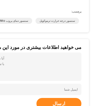
برچسب:
سنسور درجه حرارت ترموکوپل
سنسور دمای پروب Ntc,سنسور دما پروبس Ntc
می خواهید اطلاعات بیشتری در مورد این 
آیا 
با ت
ارسال