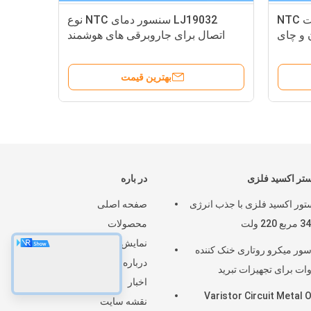
LJ20060 سنسور درجه حرارت NTC
LJ19032 سنسور دمای NTC نوع
 و چای
اتصال برای جاروبرقی های هوشمند
ب است
رباتیک مناسب است.
بهترین قیمت
تر اکسید فلزی
در باره
تور اکسید فلزی با جذب انرژی
صفحه اصلی
محصولات
نمایش واقعیت مجازی
ور میکرو روتاری خنک کننده
درباره ما
اخبار
Varistor Circuit Metal 
نقشه سایت