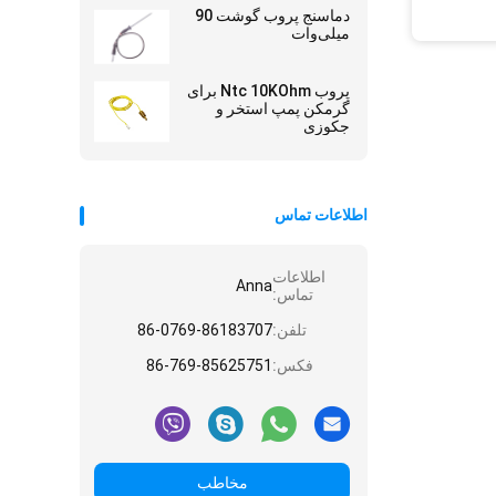
دماسنج پروب گوشت 90
میلی‌وات
پروب Ntc 10KOhm برای
گرمکن پمپ استخر و
جکوزی
اطلاعات تماس
اطلاعات
Anna
تماس:
تلفن:
86-0769-86183707
فکس:
86-769-85625751
مخاطب