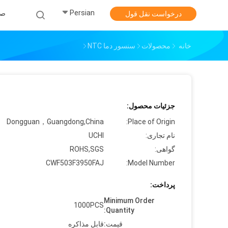
Persian
صف
درخواست نقل قول
خانه
محصولات
سنسور دما NTC
جزئیات محصول:
Dongguan，Guangdong,China
Place of Origin:
نام تجاری:
UCHI
گواهی:
ROHS,SGS
CWF503F3950FAJ
Model Number:
پرداخت:
Minimum Order
1000PCS
Quantity:
قیمت:
قابل مذاکره