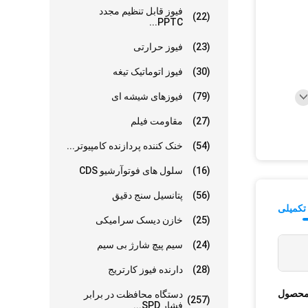
فیوز قابل تنظیم مجدد
(22)
PPTC...
(23)
فیوز حرارتی
(30)
فیوز اتوماتیک تیغه
(79)
فیوزهای شیشه ای
(27)
مقاومت فیلم
(54)
خنک کننده پردازنده کامپیوتر...
(16)
سلول های فوتوآرشیو CDS
(56)
پتانسیل سنج دقیق
تکمیلی
(25)
خازن دیسک سرامیکی
(24)
سیم پیچ شارژ بی سیم
(28)
دارنده فیوز کارتریج
محصول
دستگاه محافظت در برابر
(257)
فشار SPD...