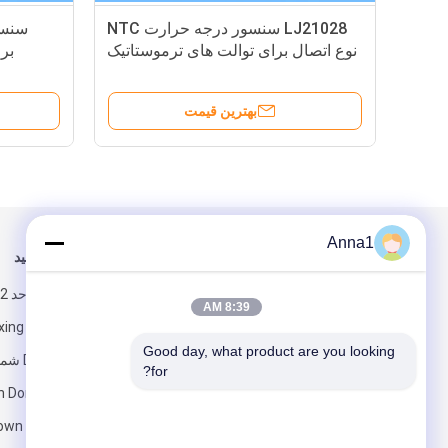
LJ21028 سنسور درجه حرارت NTC
نوع اتصال برای توالت های ترموستاتیک
بر
مناسب است
بهترین قیمت
Anna1
برای ما ایمیل کنید
ما را دنبال کنید
8:39 AM
Good day, what product are you looking 
for?
 Dong، Shilong
own Dongguan،
ارسال