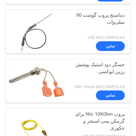
دماسنج پروب گوشت 90
میلی‌وات
6-9 US$ MOQ:500PCS
تماس
حسگر دود استیک پوشش
رزین اپوکسی
6-9 USD / Pieces MOQ:500PCS
تماس
پروب Ntc 10KOhm برای
گرمکن پمپ استخر و
جکوزی