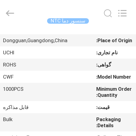
Guangdong
Uchi
Electronics
Co.,Ltd.
All
سنسور دما NTC
Rights
Reserved.
صفحه
Dongguan,Guangdong,China
Place of Origin:
اصلی
نام تجاری:
UCHI
محصولات
گواهی:
ROHS
CWF
Model Number:
نمایش
1000PCS
Minimum Order
واقعیت
Quantity:
مجازی
قیمت:
قابل مذاکره
درباره
Bulk
Packaging
Details:
ما