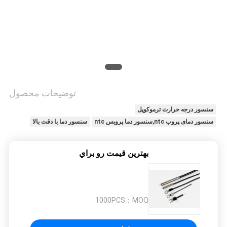
درخواست
نقل قول
نقشه
سایت
توضیحات محصول
PRIVACY
سنسور درجه حرارت ترموکوپل
سنسور دمای پروب ntc,سنسور دما پروبس ntc
سنسور دما با دقت بالا
POLICY
بهترين قيمت رو براي
1000PCS
MOQ：