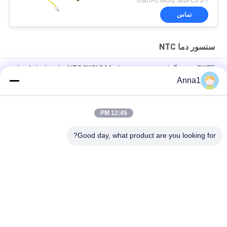
3-7 USD/PC MOQ:500PCS
تماس
سنسور دما NTC
CWF5 برنج هگزا سنتر سنسور دما NTC 8KOHM 1٪ برای ماژول کنترل
دمای خودکار
Anna1
سنسور دمای PT101 سفارشی NTC برای خانه‌های هوشمند مناسب
است
12:45 PM
حسگر دما PT100 NTC برای کامپیوترهای نوتی بوک مناسب است
Good day, what product are you looking for?
دسته بندی های محبوب
همه
SMD Varistor
وریدستر اکسید فلزی
Varistor محافظ 
صفحه خنک کننده مایع
حرارتی