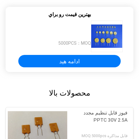
بهترين قيمت رو براي
5000PCS
MOQ：
ادامه هید
محصولات بالا
فیوز قابل تنظیم مجدد
PPTC 30V 2.5A
قابل مذاکره MOQ:5000pcs