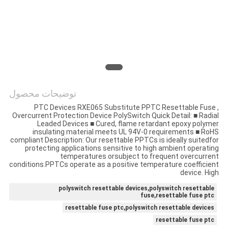
درخواست
نقل قول
نقشه
سایت
توضیحات محصول
PTC Devices RXE065 Substitute PPTC Resettable Fuse ,
PRIVACY
Overcurrent Protection Device PolySwitch Quick Detail: ■ Radial
Leaded Devices ■ Cured, ﬂame retardant epoxy polymer
POLICY
insulating material meets UL 94V-0 requirements ■ RoHS
compliant Description: Our resettable PPTCs is ideally suitedfor
protecting applications sensitive to high ambient operating
temperatures orsubject to frequent overcurrent
conditions.PPTCs operate as a positive temperature coefficient
device. High
polyswitch resettable devices,polyswitch resettable
fuse,resettable fuse ptc
resettable fuse ptc,polyswitch resettable devices
resettable fuse ptc