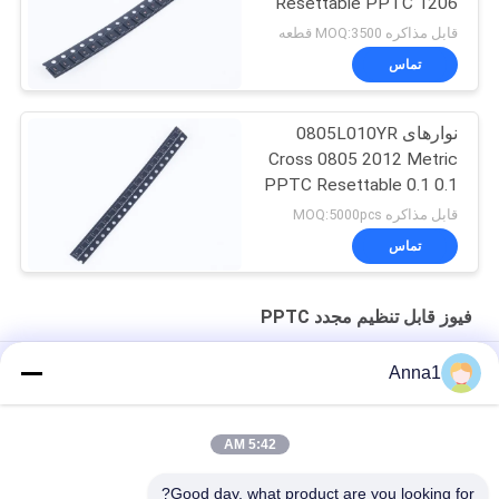
Resettable PPTC 1206
100mA 60V
قابل مذاکره MOQ:3500 قطعه
تماس
نوارهای 0805L010YR
Cross 0805 2012 Metric
PPTC Resettable 0.1 0.1
15V نوار در حلقه
قابل مذاکره MOQ:5000pcs
تماس
فیوز قابل تنظیم مجدد PPTC
سنسور یکپارچه دما و فشار منیفولد ورودی خودرو قابل بازنشانی
Anna1
US Tech 0603 0805 SMD نوع PTC قابلیت تنظیم مجدد فیوز 0.04A
4A
5:42 AM
UL High Power PPTC Resettable Fuse
Good day, what product are you looking for?