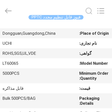
Guangdong
Uchi
Electronics
Co.,Ltd.
All
فیوز قابل تنظیم مجدد PPTC
Rights
Reserved.
صفحه
Dongguan,Guangdong,China
Place of Origin:
اصلی
نام تجاری:
UCHI
محصولات
گواهی:
ROHS,SGS,UL,VDE
LT60065
Model Number:
نمایش
5000PCS
Minimum Order
واقعیت
Quantity:
مجازی
قیمت:
قابل مذاکره
درباره
Bulk 500PCS/BAG
Packaging
Details:
ما