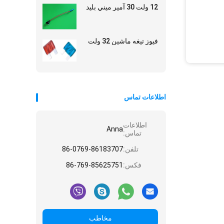
12 ولت 30 آمپر ميني بليد
فیوز تیغه ماشین 32 ولت
اطلاعات تماس
اطلاعات
Anna
تماس:
تلفن:
86-0769-86183707
فکس:
86-769-85625751
مخاطب