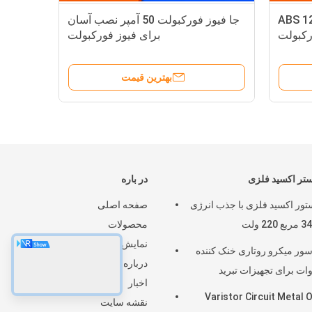
بولت ABS 125VDC
جا فیوز فورکبولت 50 آمپر نصب آسان
دارند
برای فیوز فورکبولت
بهترین قیمت
تر اکسید فلزی
در باره
تور اکسید فلزی با جذب انرژی
صفحه اصلی
محصولات
نمایش واقعیت مجازی
ور میکرو روتاری خنک کننده
درباره ما
اخبار
Varistor Circuit Metal 
نقشه سایت