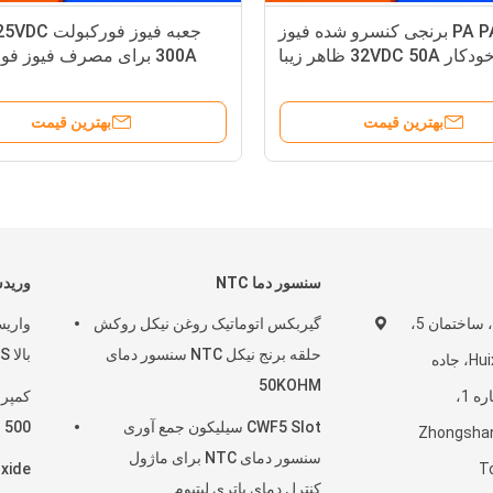
PA PA66 PP برنجی کنسرو شده فیوز
جعبه فیوز فورک
32VDC 50 ظاهر زیبا
300A برای مصرف فیوز فورکبولت
بهترین قیمت
بهترین قیمت
سنسور دما NTC
وریدس
اتاق 810، واحد 2، ساختمان 5،
گیربکس اتوماتیک روغن نیکل روکش
واریس
حلقه برنج نیکل NTC سنسور دمای
بالا 34S مربع 220 ولت
مرکز تجاری Huixing، جاده
50KOHM
Dongsheng شماره 1،
کمپرس
CWF5 Slot سیلیکون جمع آوری
500 وات برای تجهیزات تبرید
Zhongshan
سنسور دمای NTC برای ماژول
Oxide
T
کنترل دمای باتری لیتیوم