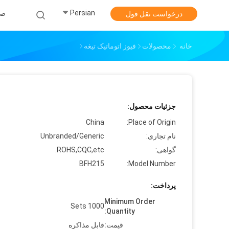
Persian
صف
درخواست نقل قول
خانه
محصولات
فیوز اتوماتیک تیغه
جزئیات محصول:
China
Place of Origin:
نام تجاری:
Unbranded/Generic
گواهی:
ROHS,CQC,etc.
BFH215
Model Number:
پرداخت:
Minimum Order
1000 Sets
Quantity:
قیمت:
قابل مذاکره