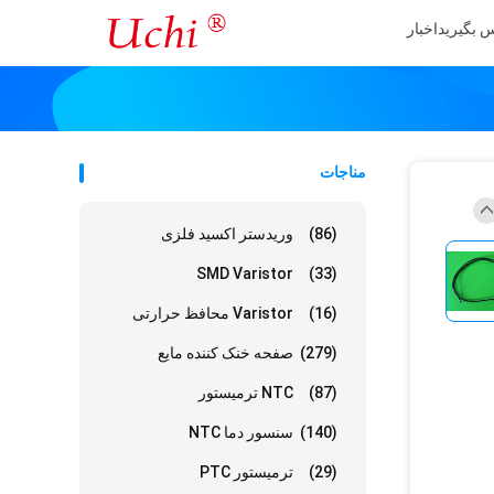
س بگیرید
اخبار
مناجات
(86)
وریدستر اکسید فلزی
SMD Varistor
(33)
(16)
Varistor محافظ حرارتی
(279)
صفحه خنک کننده مایع
(87)
NTC ترمیستور
(140)
سنسور دما NTC
(29)
ترمیستور PTC