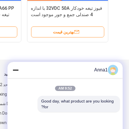
فیوز تیغه خودکار 32VDC 50A با اندازه
4 صندلی جمع و جور موجود است
تیغه خودکار A
بهترین قیمت
Anna1
برای ما ایمیل کنید
ما را دنبال کنید
9:52 AM
Good day, what product are you looking 
for?
 Dong، Shilong
own Dongguan،
ارسال