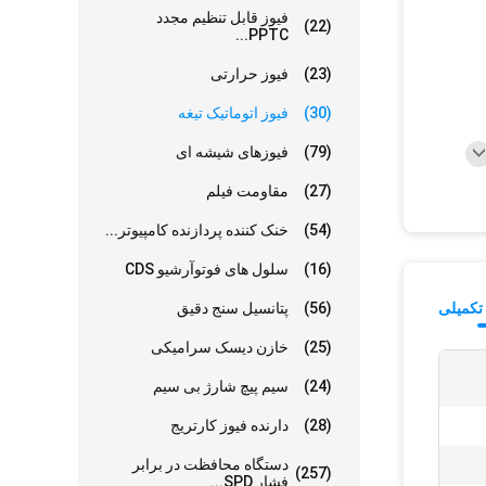
فیوز قابل تنظیم مجدد
(22)
PPTC...
(23)
فیوز حرارتی
(30)
فیوز اتوماتیک تیغه
(79)
فیوزهای شیشه ای
(27)
مقاومت فیلم
(54)
خنک کننده پردازنده کامپیوتر...
(16)
سلول های فوتوآرشیو CDS
تکمیلی
(56)
پتانسیل سنج دقیق
(25)
خازن دیسک سرامیکی
(24)
سیم پیچ شارژ بی سیم
(28)
دارنده فیوز کارتریج
دستگاه محافظت در برابر
(257)
فشار SPD...