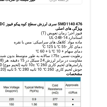
SMD1140 476 سری لرزش سطح کوه پیکو فیوز 1A 250VAC 400VDC برای روشنایی چراغ
ویژگی های اصلی
فیوز آجر؛ زمان تعویض (T)
استاندارد UL-248-14
ماده مواد: کلاهک های سرامیکی: مس با نقره
دمای کار -55 ℃ تا 125 ℃
دمای سهام + 10 ℃ تا + 60 ℃
رطوبت نسبی: ≤75٪ سالانه به طور متوسط ​​بدون شبنم، حداکثر 30 روز در 95٪
مقاومت در برابر لرزش 24 سیکل در 15 دقیقه. هر (60068-6) 10-60Hz در دامنه 0.75mm 60-2000Hz در شتاب 10g
پارامترهای لحیم کاری 260 ℃ .≤10 ثانیه (لحیم موج) 300 ℃ .≤2 ثانیه (دست لحیم کاری)
جوش لحیم کاری: 260 ℃. 10 ثانیه 280 ℃. 5 ثانیه (IEC 60068-20)
مشخصات