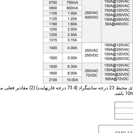
توجه: (1) جریان جریان مجاز مجاز است ≤100٪ در دمای محیط 23 درجه سانتیگراد (73.4 درجه فارنهایت) (