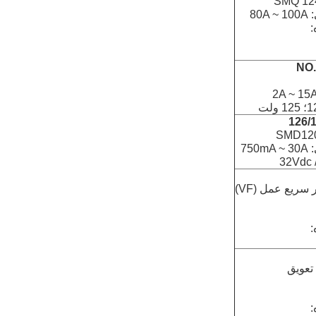
SMQ 124
80
:
SMD120
75
:
: