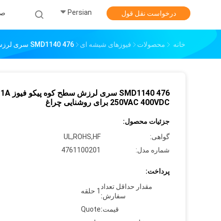
Persian
صف
درخواست نقل قول
خانه
محصولات
فیوزهای شیشه ای
SMD1140 476 سری لرزش سطح کوه پیکو فیوز 1A 250VAC 400VDC برای روشنایی چراغ
SMD1140 476 سری لرزش سطح کوه پیکو فیوز 1A
250VAC 400VDC برای روشنایی چراغ
جزئیات محصول:
گواهی:
UL,ROHS,HF
شماره مدل:
4761100201
پرداخت:
مقدار حداقل تعداد
1 حلقه
سفارش:
قیمت:
Quote