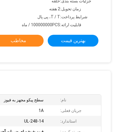
جزئیات بسته بندی:
حلقه
زمان تحویل:
2 هفته
شرایط پرداخت:
T / T، پی پال
قابلیت ارائه:
100000000PCS / ماه
بهترین قیمت
مخاطب
نام:
سطح پیکو مجهز به فیوز
جریان فعلی:
1A
استاندارد:
UL-248-14
برجسته کردن:
فیوز شیشه ای ضربات آهس