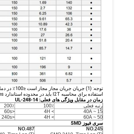
استفاده برای محاسبه I2T باید در محدوده استاندارد 10ms باشد.
زمان در مقابل ویژگی های فعلی: UL-248-14
رتبه فعلی
100٪
200٪
<60s
> 4H
15 ~ 40A
<240s
> 4H
50 ~ 60A
سری فیوز SMD
NO.487
NO.245