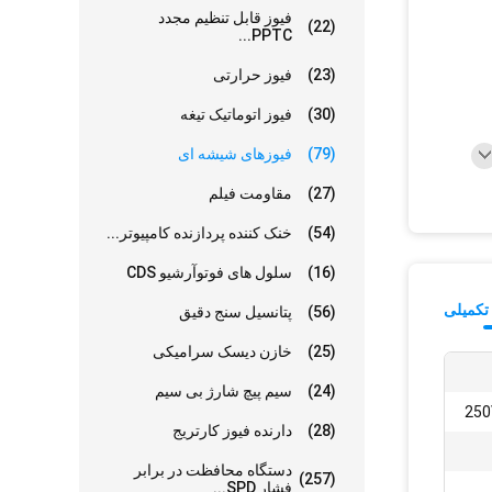
فیوز قابل تنظیم مجدد
(22)
PPTC...
(23)
فیوز حرارتی
(30)
فیوز اتوماتیک تیغه
(79)
فیوزهای شیشه ای
(27)
مقاومت فیلم
(54)
خنک کننده پردازنده کامپیوتر...
(16)
سلول های فوتوآرشیو CDS
تکمیلی
(56)
پتانسیل سنج دقیق
(25)
خازن دیسک سرامیکی
(24)
سیم پیچ شارژ بی سیم
250
(28)
دارنده فیوز کارتریج
دستگاه محافظت در برابر
(257)
فشار SPD...