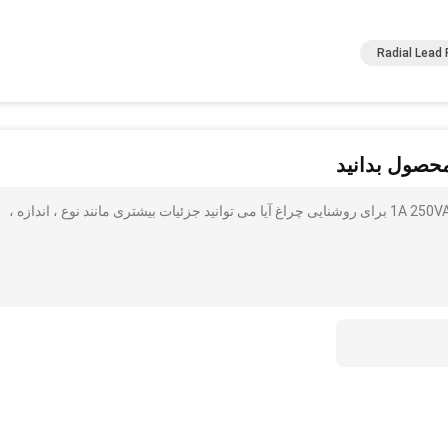
Radial Lead
محصول بدانید
SMD1140 476 سری لرزش سطح کوه پیکو فیوز 1A 250VAC 400VDC برای روشنایی چراغ آیا می توانید جزئیات بیشتری مانند نوع ، اندازه ،