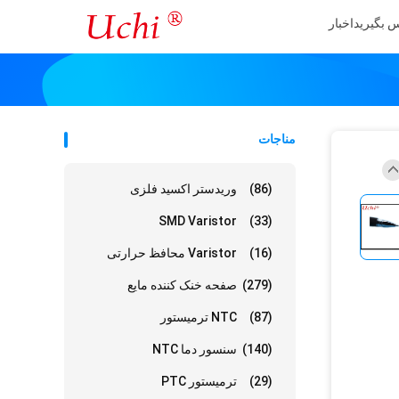
س بگیرید
اخبار
مناجات
(86)
وریدستر اکسید فلزی
SMD Varistor
(33)
(16)
Varistor محافظ حرارتی
(279)
صفحه خنک کننده مایع
(87)
NTC ترمیستور
(140)
سنسور دما NTC
(29)
ترمیستور PTC