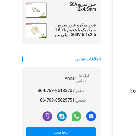
فيوز سريع 50A
12x4.5mm
فیوز میکرو فیوز سریع
سرامیک با هجوم بالا 2A
300V 6.1x2.5 میلی متر
SSF1200
اطلاعات تماس
اطلاعات
Anna
تماس:
2) مقادیر فعلی مورد
تلفن:
86-0769-86183707
فکس:
86-769-85625751
مخاطب