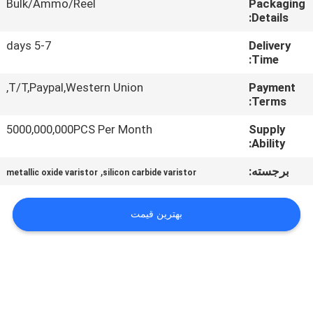
Bulk/Ammo/Reel
Packaging
Details:
تور
5-7 days
Delivery
کارخانه
Time:
T/T,Paypal,Western Union,
Payment
کنترل
Terms:
کیفیت
5000,000,000PCS Per Month
Supply
Ability:
با
برجسته:
,
metallic oxide varistor
silicon carbide varistor
ما
تماس
بهترین قیمت
بگیرید
اخبار