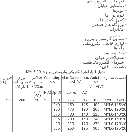
• تجهیزات آنالیز پزشکی
• روشنایی خیابان
• تیونرها
• تلویزیون ها
• کنترل کننده ها
• نیروگاه های صنعتی
• مخابرات
• خودرو
• وسایل گازسوز و بنزین
• لوازم خانگی الکترونیکی
• رله ها
• صدا و سیما
• تسهیلات ترافیکی
• شیرهای الکترومغناطیسی
مشخصات فنی:
جدول 1 پارامتر الکتریکی واریستور نوع MYL6-20kA
قسمت شماره
Varistor
Max.Continuous
Clamping
حداکثر
انرژی
جریان ن
Vol.
Vol. (V)
Vol.
جریان
2 میلی ثانیه
(μA)
VlmA(V)
8/20μs
1 بار (A)
2 بار
AC
دی سی
Vp(V)
IP(A)
(KA)
≤20
200
20
200
300
125
95
150
MYL6-95/20
340
150
115
180
MYL6-115/20
350
170
130
200
MYL6-130/20
375
180
140
220
MYL6-140/20
395
200
150
240
MYL6-150/20
455
225
175
270
MYL6-175/20
505
250
195
300
MYL6-195/20