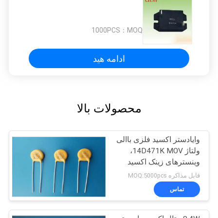
1000PCS
MOQ：
ادامه هید
محصولات بالا
وایادستر اکسید فلزی باالی
ولتاژ 14D471K MOV،
وینسترهای زینک اکسید
قابل مذاکره MOQ:5000pcs
تماس