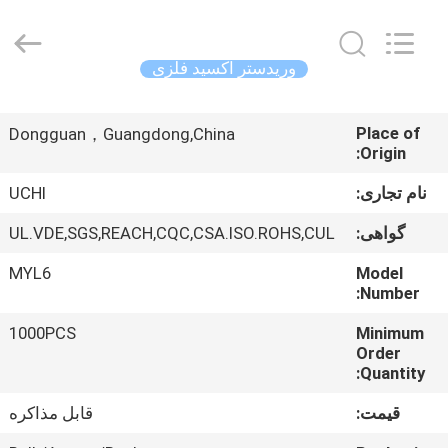
Guangdong
Uchi
Electronics
Co.,Ltd.
All
وریدستر اکسید فلزی
Rights
Reserved.
صفحه
Place of
اصلی
Dongguan，Guangdong,China
Origin:
نام تجاری:
UCHI
محصولات
گواهی:
UL.VDE,SGS,REACH,CQC,CSA.ISO.ROHS,CUL
نمایش
MYL6
Model
Number:
واقعیت
مجازی
1000PCS
Minimum
Order
Quantity:
درباره
قیمت:
قابل مذاکره
ما