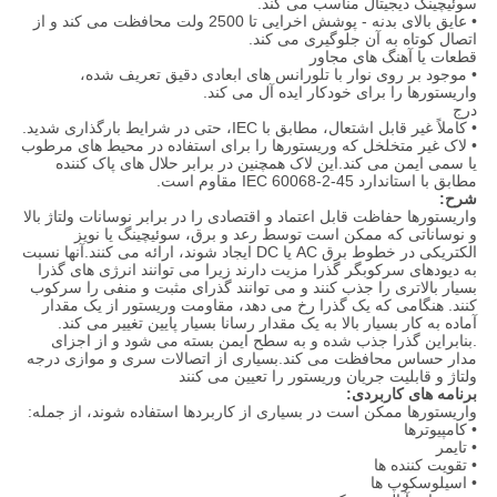
سوئیچینگ دیجیتال مناسب می کند.
• عایق بالای بدنه - پوشش اخرایی تا 2500 ولت محافظت می کند و از
اتصال کوتاه به آن جلوگیری می کند.
قطعات یا آهنگ های مجاور
• موجود بر روی نوار با تلورانس های ابعادی دقیق تعریف شده،
واریستورها را برای خودکار ایده آل می کند.
درج
• کاملاً غیر قابل اشتعال، مطابق با IEC، حتی در شرایط بارگذاری شدید.
• لاک غیر متخلخل که وریستورها را برای استفاده در محیط های مرطوب
یا سمی ایمن می کند.این لاک همچنین در برابر حلال های پاک کننده
مطابق با استاندارد IEC 60068-2-45 مقاوم است.
شرح:
واریستورها حفاظت قابل اعتماد و اقتصادی را در برابر نوسانات ولتاژ بالا
و نوساناتی که ممکن است توسط رعد و برق، سوئیچینگ یا نویز
الکتریکی در خطوط برق AC یا DC ایجاد شوند، ارائه می کنند.آنها نسبت
به دیودهای سرکوبگر گذرا مزیت دارند زیرا می توانند انرژی های گذرا
بسیار بالاتری را جذب کنند و می توانند گذرای مثبت و منفی را سرکوب
کنند. هنگامی که یک گذرا رخ می دهد، مقاومت وریستور از یک مقدار
آماده به کار بسیار بالا به یک مقدار رسانا بسیار پایین تغییر می کند.
.بنابراین گذرا جذب شده و به سطح ایمن بسته می شود و از اجزای
مدار حساس محافظت می کند.بسیاری از اتصالات سری و موازی درجه
ولتاژ و قابلیت جریان وریستور را تعیین می کنند
برنامه های کاربردی:
واریستورها ممکن است در بسیاری از کاربردها استفاده شوند، از جمله:
• کامپیوترها
• تایمر
• تقویت کننده ها
• اسیلوسکوپ ها