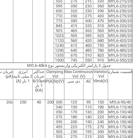
555
275
215
330
MYL6-215/20
595
300
230
360
MYL6-230/20
650
320
250
390
MYL6-250/20
710
350
275
430
MYL6-275/20
775
385
300
470
MYL6-300/20
845
415
320
510
MYL6-320/20
925
465
365
560
MYL6-365/20
1025
505
385
620
MYL6-385/20
1120
560
420
680
MYL6-420/20
1240
615
460
750
MYL6-460/20
1290
640
485
780
MYL6-485/20
1355
670
510
820
MYL6-510/20
1500
745
550
910
MYL6-550/20
جدول 2 پارامتر الکتریکی واریستور نوع MYL6-40kA
قسمت شماره
Varistor
Max.Continuous
Clamping
حداکثر
انرژی
جریان ن
Vol.
Vol. (V)
Vol.
جریان
2 میلی ثانیه
(μA)
VlmA(V)
8/20μs
1 بار (A)
AC
دی سی
Vp(V)
IP(A)
1 بار
(KA)
≤20
250
40
200
300
125
95
150
MYL6-95/40
340
150
115
180
MYL6-115/40
350
170
130
200
MYL6-130/40
375
180
140
220
MYL6-140/40
395
200
150
240
MYL6-150/40
455
225
175
270
MYL6-175/40
505
250
195
300
MYL6-195/40
555
275
215
330
MYL6-215/40