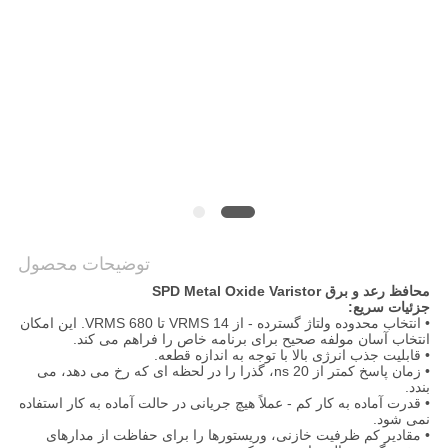
درخواست
نقل قول
نقشه
سایت
PRIVACY
POLICY
توضیحات محصول
محافظ رعد و برق SPD Metal Oxide Varistor
جزئیات سریع:
• انتخاب محدوده ولتاژ گسترده - از 14 VRMS تا 680 VRMS. این امکان
انتخاب آسان مولفه صحیح برای برنامه خاص را فراهم می کند.
• قابلیت جذب انرژی بالا با توجه به اندازه قطعه.
• زمان پاسخ کمتر از 20 ns، گذرا را در لحظه ای که رخ می دهد، می
بندد.
• قدرت آماده به کار کم - عملاً هیچ جریانی در حالت آماده به کار استفاده
نمی شود.
• مقادیر کم ظرفیت خازنی، وریستورها را برای حفاظت از مدارهای