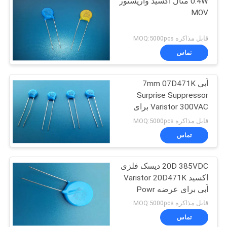
0.4W متال اکسید واریستور
MOV
قابل مذاکره MOQ:5000pcs
تماس
آبی 7mm 07D471K
Surprise Suppressor
Varistor 300VAC برای
خط زمین
قابل مذاکره MOQ:5000pcs
تماس
20D 385VDC دیسک فلزی
اکسید Varistor 20D471K
آبی برای عرضه Powr
قابل مذاکره MOQ:5000pcs
تماس