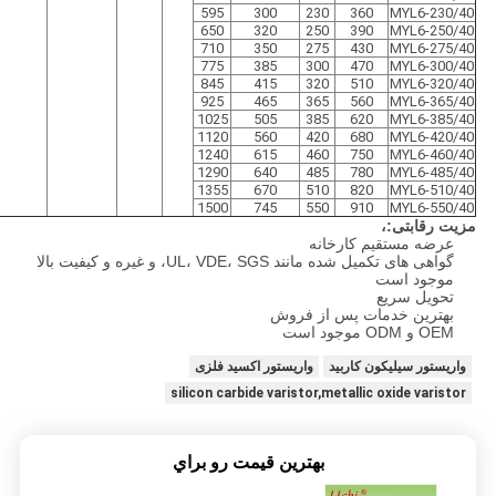
595
300
230
360
MYL6-230/
40
650
320
250
390
MYL6-250/40
710
350
275
430
MYL6-275/40
775
385
300
470
MYL6-300/40
845
415
320
510
MYL6-320/40
925
465
365
560
MYL6-365/40
1025
505
385
620
MYL6-385/40
1120
560
420
680
MYL6-420/
40
1240
615
460
750
MYL6-460/
40
1290
640
485
780
MYL6-485/
40
1355
670
510
820
MYL6-510/
40
1500
745
550
910
MYL6-550/40
مزیت رقابتی:،
عرضه مستقیم کارخانه
گواهی های تکمیل شده مانند UL، VDE، SGS، و غیره و کیفیت بالا
موجود است
تحویل سریع
بهترین خدمات پس از فروش
OEM و ODM موجود است
واریستور سیلیکون کاربید
واریستور اکسید فلزی
silicon carbide varistor,metallic oxide varistor
بهترين قيمت رو براي